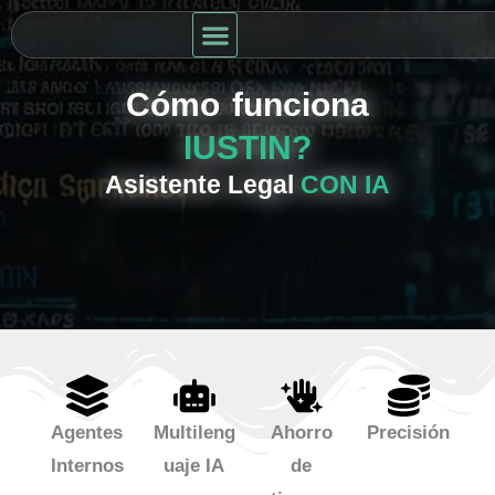
Ir
al
¿Qué es IUSTIN?
contenido
Cómo funciona
IUSTIN?
Asistente Legal
CON IA
Agentes
Multileng
Ahorro
Precisión
Internos
uaje IA
de