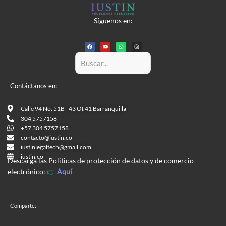
Síguenos
en:
F
Y
W
I
a
o
h
n
c
u
a
s
e
t
t
t
b
u
s
a
o
b
a
g
o
e
p
r
k
p
a
m
Contáctanos en:
Calle 94 No. 51B - 43 Of.41 Barranquilla
304 5757158
+57 304 5757158
contacto@iustin.co
iustinlegaltech@gmail.com
iustin.co
Descarga las Politicas de protección de datos y de comercio
electrónico:
👉
Aquí
Comparte: