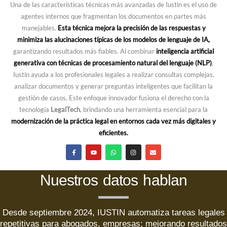
Una de las características técnicas más avanzadas de Iustin es el uso de
agentes internos que fragmentan los documentos en partes más
manejables.
Esta técnica mejora la precisión de las respuestas y
minimiza las alucinaciones típicas de los modelos de lenguaje de IA,
garantizando resultados más fiables. Al combinar
inteligencia artificial
generativa con técnicas de procesamiento natural del lenguaje (NLP)
,
Iustin ayuda a los profesionales legales a realizar consultas complejas,
analizar documentos y generar preguntas inteligentes que facilitan la
gestión de casos. Este enfoque innovador fusiona el derecho con la
tecnología
LegalTech
, brindando una herramienta esencial para la
modernización de la práctica legal en entornos cada vez más digitales y
eficientes.
F
Y
W
I
E
a
o
h
n
n
c
u
a
s
v
e
t
t
t
e
b
u
s
a
l
Nuestros datos hablan
o
b
a
g
o
o
e
p
r
p
k
p
a
e
-
m
f
Desde septiembre 2024, IUSTIN automatiza tareas legales
repetitivas para abogados, empresas; mejorando resultados